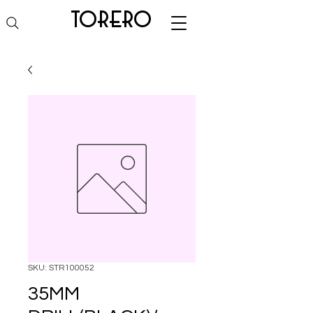
torero
SKU: STR100052
35MM