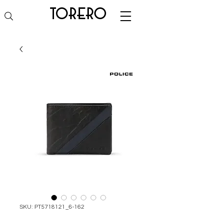
torero
SKU: PT5718121_6-162