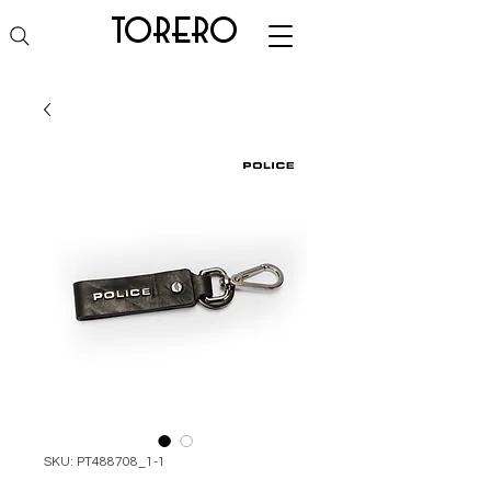
torero
SKU: PT488708_1-1