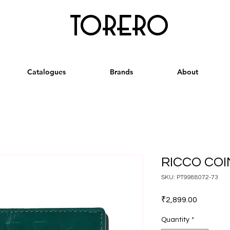
torero
Catalogues
Brands
About
RICCO CO
SKU: PT9988072-73
Price
₹2,899.00
Quantity
*